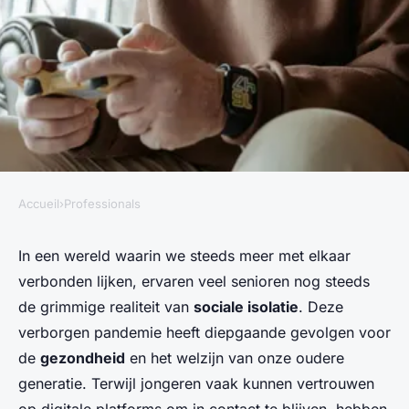
Accueil
›
Professionals
PROFESSIONALS
Hoe beïnvloedt sociale isolatie
In een wereld waarin we steeds meer met elkaar
verbonden lijken, ervaren veel senioren nog steeds
de gezondheid van senioren?
de grimmige realiteit van
sociale isolatie
. Deze
verborgen pandemie heeft diepgaande gevolgen voor
Iris
•
27 april 2025
•
4 min de lecture
de
gezondheid
en het welzijn van onze oudere
generatie. Terwijl jongeren vaak kunnen vertrouwen